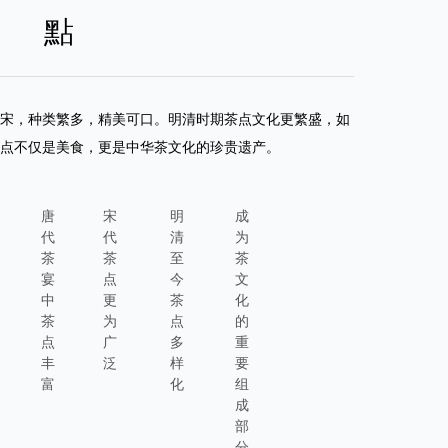
點
宋，种类繁多，精美可口。明清时期茶点文化更繁盛，如
点不仅是美食，更是中华茶文化的珍贵遗产。
唐
宋
明
成
代
代
清
为
茶
茶
至
茶
宴
点
今
文
中
更
茶
化
茶
为
点
的
点
广
多
重
丰
泛
样
要
富
化
组
成
部
分